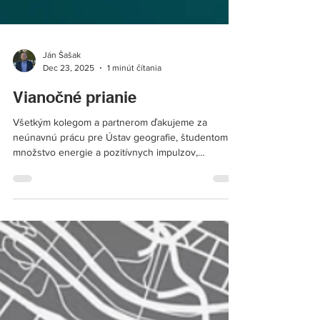
Ján Šašak
Dec 23, 2025
1 minút čítania
Vianočné prianie
Všetkým kolegom a partnerom ďakujeme za
neúnavnú prácu pre Ústav geografie, študentom za
množstvo energie a pozitívnych impulzov,
absolventom a všetkým priateľom ústavu za priazeň
a podporu v roku 2025. Želáme vám radostné
Vianoce a veľa radosti a úspechov v roku 2026. Už
teraz sa tešíme na ďalšiu spoluprácu.