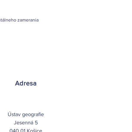
ntálneho zamerania
Adresa
Ústav geografie
Jesenná 5
040 01 Košice