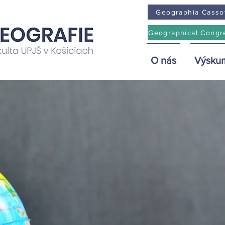
Geographia Casso
Geographical Congr
O nás
Výsku