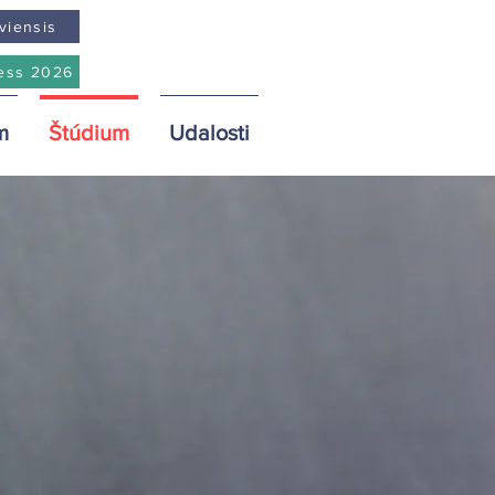
viensis
ess 2026
m
Štúdium
Udalosti