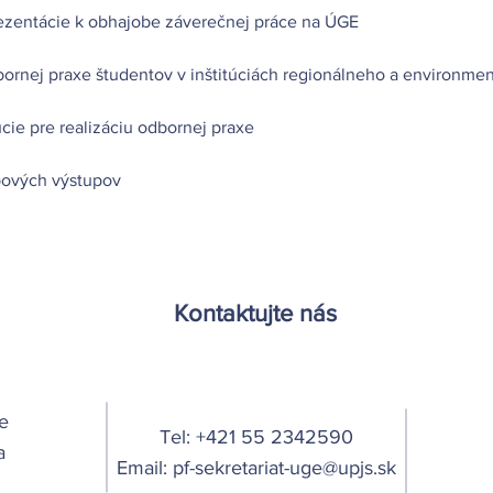
zentácie k obhajobe záverečnej práce na ÚGE
bornej praxe študentov v inštitúciách regionálneho a environme
úcie pre realizáciu odbornej praxe
ových výstupov
Kontaktujte nás
e
Tel: +421 55 2342590
a
Email:
pf-sekretariat-uge@upjs.sk